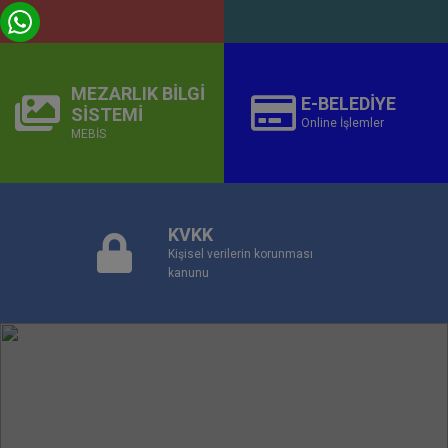
MEZARLIK BİLGİ
E-BELEDİYE
SİSTEMİ
Online İşlemler
MEBİS
KVKK
Kişisel verilerin korunması
kanunu