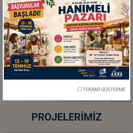
İncele
İncele
HASAN KARA
BELEDİYE BAŞKANI
TEKRAR GÖSTERME
PROJELERİMİZ