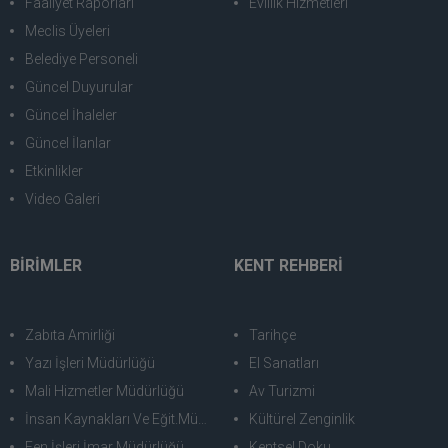
Faaliyet Raporları
Evlilik Hizmetleri
Meclis Üyeleri
Belediye Personeli
Güncel Duyurular
Güncel İhaleler
Güncel İlanlar
Etkinlikler
Video Galeri
BİRİMLER
KENT REHBERİ
Zabıta Amirliği
Tarihçe
Yazı İşleri Müdürlüğü
El Sanatları
Mali Hizmetler Müdürlüğü
Av Turizmi
İnsan Kaynakları Ve Eğit.Müdürlüğü
Kültürel Zenginlik