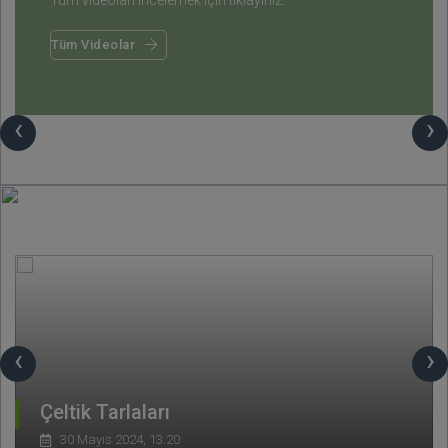
Tüm videoları incelemek için tıklayınız.
Tüm Videolar
‹
›
‹
›
Çeltik Tarlaları
30 Mayıs 2024, 13:20